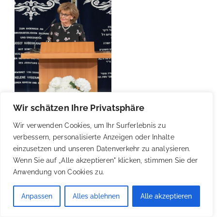
Wir schätzen Ihre Privatsphäre
Wir verwenden Cookies, um Ihr Surferlebnis zu
ZUM GEDENKTAG FÜR DIE OPFER DES
verbessern, personalisierte Anzeigen oder Inhalte
NATIONALSOZIALISMUS 2023
einzusetzen und unseren Datenverkehr zu analysieren.
Wenn Sie auf „Alle akzeptieren" klicken, stimmen Sie der
- ZEITZEUGENGESPRÄCH MIT DR. HC. CHARLOTTE
Anwendung von Cookies zu.
KNOBLOCH
Anpassen
Alles ablehnen
Alle akzeptieren
Jüdisches Museum München, St.-Jakobs-Platz 16,
80331 München