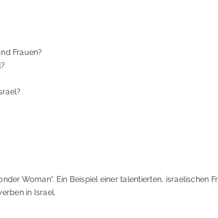
und Frauen?
l?
srael?
„Wonder Woman“.
Ein Beispiel einer talentierten, israelischen F
rben in Israel.