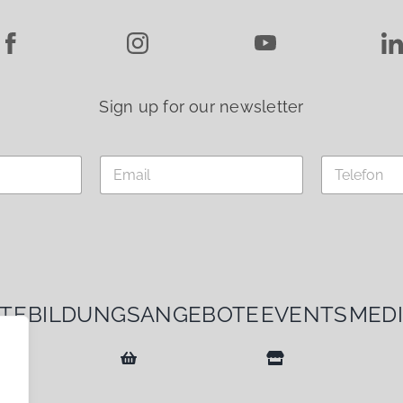
Sign up for our newsletter
E
T
m
e
a
l
i
e
l
f
*
o
n
TE
BILDUNGSANGEBOTE
EVENTS
MED