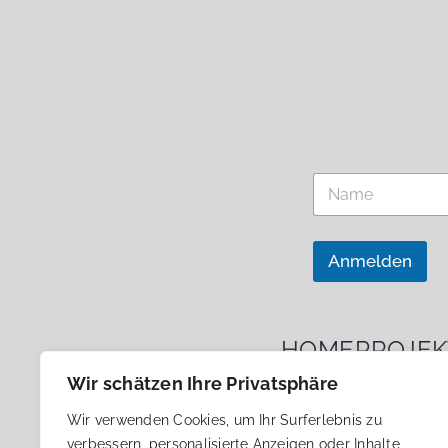
E
N
m
a
a
m
i
e
l
*
Anmelden
T
e
l
e
f
HOME
PROJEK
o
n
Wir schätzen Ihre Privatsphäre
*
E
Wir verwenden Cookies, um Ihr Surferlebnis zu
m
verbessern, personalisierte Anzeigen oder Inhalte