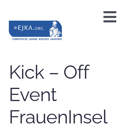
Zum
Inhalt
Tog
springen
Nav
HOME
Kick – Off
PROJEKTE
Event
BILDUNGSANGEBOTE
FrauenInsel