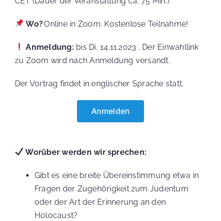
CET (Dauer der Veranstaltung ca. 75 Min.)
Wo?
Online in Zoom.
Kostenlose Teilnahme!
Anmeldung:
bis Di, 14.11.2023 . Der Einwahllink
zu Zoom wird nach Anmeldung versandt.
WARENKORB
Der Vortrag findet in englischer Sprache statt.
Anmelden
KASSE
Worüber werden wir sprechen:
MEIN KONTO
Gibt es eine breite Übereinstimmung etwa in
Fragen der Zugehörigkeit zum Judentum
oder der Art der Erinnerung an den
Holocaust?