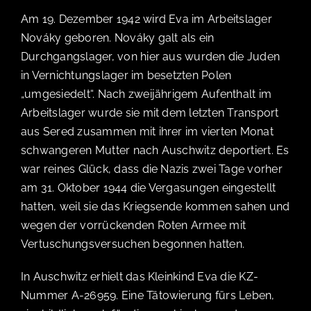
EVENTS
Am 19. Dezember 1942 wird Eva im Arbeitslager
Nováky geboren. Nováky galt als ein
Durchgangslager, von hier aus wurden die Juden
MEDIEN
in Vernichtungslager im besetzten Polen
„umgesiedelt“. Nach zweijährigem Aufenthalt im
Arbeitslager wurde sie mit dem letzten Transport
aus Sered zusammen mit ihrer im vierten Monat
SPENDE
schwangeren Mutter nach Auschwitz deportiert. Es
war reines Glück, dass die Nazis zwei Tage vorher
am 31. Oktober 1944 die Vergasungen eingestellt
Suche
hatten, weil sie das Kriegsende kommen sahen und
wegen der vorrückenden Roten Armee mit
nach:
Vertuschungsversuchen begonnen hatten.
In Auschwitz erhielt das Kleinkind Eva die KZ-
Nummer A-26959. Eine Tätowierung fürs Leben,