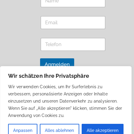
a
e
m
l
e
e
E
*
f
m
o
a
n
i
E
T
l
m
e
*
a
l
i
e
l
f
Anmelden
T
o
e
n
Wir schätzen Ihre Privatsphäre
l
e
ÜBER JANUSZ KORCZAK
Wir verwenden Cookies, um Ihr Surferlebnis zu
f
KONTAKT
AGBS
verbessern, personalisierte Anzeigen oder Inhalte
o
n
DATENSCHUTZ
IMPRESSUM
einzusetzen und unseren Datenverkehr zu analysieren.
Wenn Sie auf „Alle akzeptieren" klicken, stimmen Sie der
Anwendung von Cookies zu.
Anpassen
Alles ablehnen
Alle akzeptieren
© EJKA eV 2024