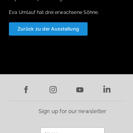
Eva Umlauf hat drei erwachsene Söhne.
Zurück zu der Ausstellung
Sign up for our newsletter
*
N
T