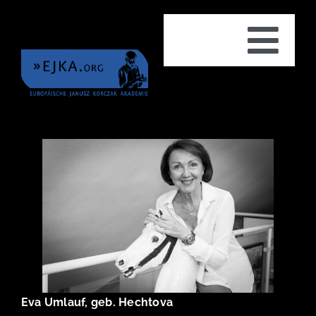
Zum
Inhalt
Tog
springen
Nav
HOME
PROJEKTE
BILDUNGSANGEBOTE
Eva Umlauf, geb. Hechtova