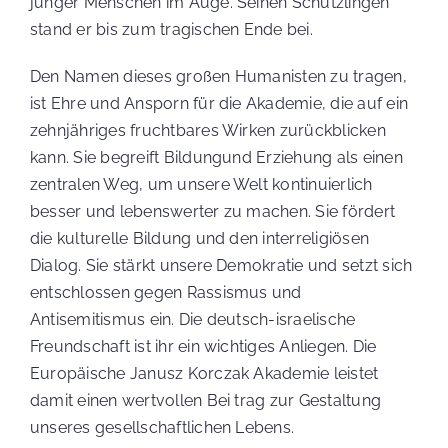
junger Menschen im Auge. Seinen Schützlingen
stand er bis zum tragischen Ende bei.
Den Namen dieses großen Humanisten zu tragen,
ist Ehre und Ansporn für die Akademie, die auf ein
zehnjähriges fruchtbares Wirken zurückblicken
WARENKORB
kann. Sie begreift Bildungund Erziehung als einen
zentralen Weg, um unsere Welt kontinuierlich
besser und lebenswerter zu machen. Sie fördert
die kulturelle Bildung und den interreligiösen
KASSE
Dialog. Sie stärkt unsere Demokratie und setzt sich
entschlossen gegen Rassismus und
Antisemitismus ein. Die deutsch-israelische
MEIN KONTO
Freundschaft ist ihr ein wichtiges Anliegen. Die
Europäische Janusz Korczak Akademie leistet
damit einen wertvollen Bei trag zur Gestaltung
unseres gesellschaftlichen Lebens.