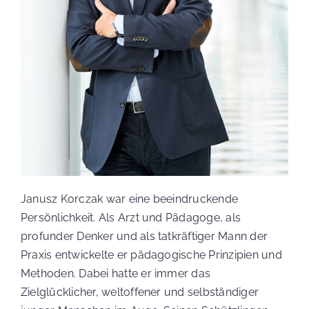
EVENTS
MEDIEN
SPENDE
Janusz Korczak war eine beeindruckende
Suche
Persönlichkeit. Als Arzt und Pädagoge, als
nach:
profunder Denker und als tatkräftiger Mann der
Praxis entwickelte er pädagogische Prinzipien und
Methoden. Dabei hatte er immer das
Zielglücklicher, weltoffener und selbständiger