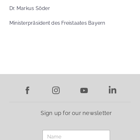
Dr. Markus Söder
Ministerpräsident des Freistaates Bayern
Sign up for our newsletter
T
N
e
a