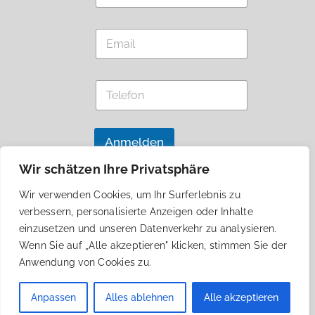
l
m
e
e
f
E
*
o
m
n
a
T
i
e
T
l
l
e
*
e
l
f
e
o
f
Anmelden
n
o
T
n
Wir schätzen Ihre Privatsphäre
e
l
ÜBER JANUSZ KORCZAK
Wir verwenden Cookies, um Ihr Surferlebnis zu
e
KONTAKT
AGBS
verbessern, personalisierte Anzeigen oder Inhalte
f
o
DATENSCHUTZ
IMPRESSUM
einzusetzen und unseren Datenverkehr zu analysieren.
n
Wenn Sie auf „Alle akzeptieren" klicken, stimmen Sie der
Anwendung von Cookies zu.
Anpassen
Alles ablehnen
Alle akzeptieren
© EJKA eV 2024