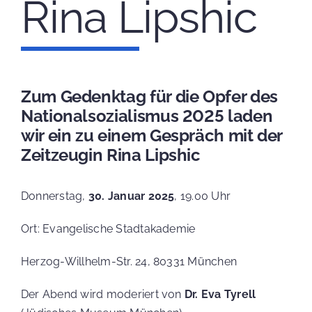
Rina Lipshic
EVENTS
MEDIEN
Zum Gedenktag für die Opfer des
Nationalsozialismus 2025 laden
wir ein zu einem Gespräch mit der
SPENDE
Zeitzeugin Rina Lipshic
Donnerstag,
30. Januar 2025
, 19.00 Uhr
Suche
nach:
Ort: Evangelische Stadtakademie
Herzog-Willhelm-Str. 24, 80331 München
Der Abend wird moderiert von
Dr. Eva Tyrell