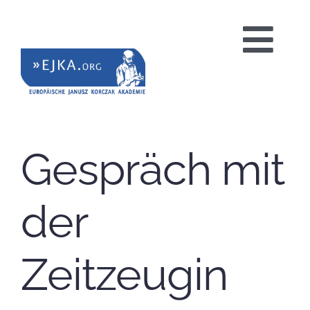
Zum
Inhalt
Tog
springen
Nav
HOME
Gespräch mit
PROJEKTE
der
BILDUNGSANGEBOTE
Zeitzeugin