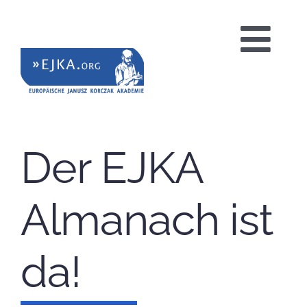
Zum
Inhalt
Tog
springen
Nav
HOME
Der EJKA
PROJEKTE
Almanach ist
BILDUNGSANGEBOTE
da!