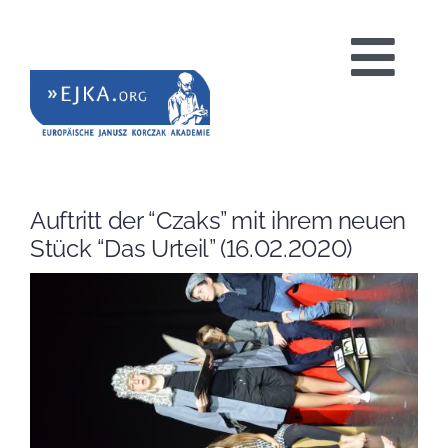
Zum
Inhalt
Tog
springen
Nav
HOME
Auftritt der “Czaks” mit ihrem neuen
Stück “Das Urteil” (16.02.2020)
PROJEKTE
BILDUNGSANGEBOTE