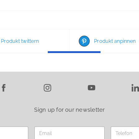
Produkt twittern
Produkt anpinnen
Sign up for our newsletter
E
T
m
e