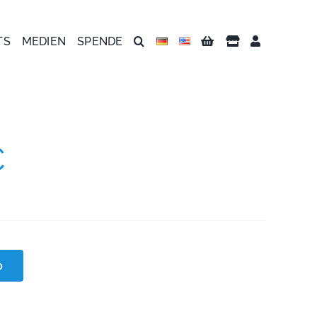
TS
MEDIEN
SPENDE
€
b